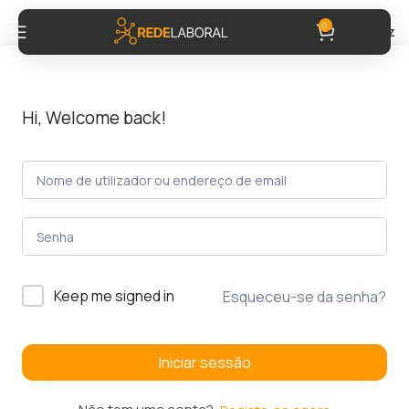
0
0,00
Kz
Hi, Welcome back!
Keep me signed in
Esqueceu-se da senha?
Iniciar sessão