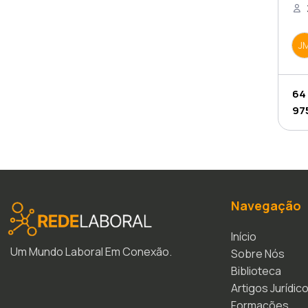
J
64
97
Navegação
Início
Um Mundo Laboral Em Conexão.
Sobre Nós
Biblioteca
Artigos Jurídic
Formações