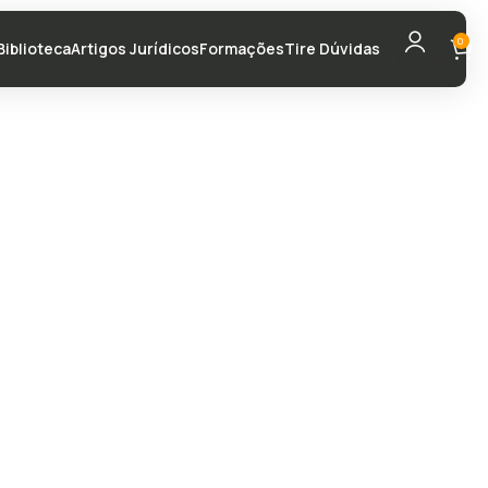
0
Biblioteca
Artigos Jurídicos
Formações
Tire Dúvidas
Acessar