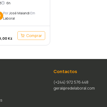
3
6h
Por
José Maiandi
Em
M
Laboral
Comprar
5,00
Kz
Contactos
(+244) 972 576 448
geral@redelaboral.com
os