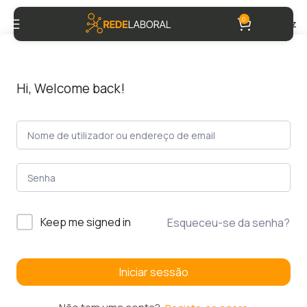
0
0,00
Kz
Hi, Welcome back!
Keep me signed in
Esqueceu-se da senha?
Iniciar sessão