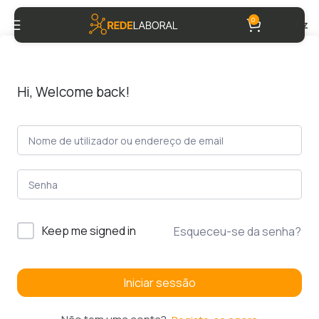
0
0,00
Kz
Hi, Welcome back!
Keep me signed in
Esqueceu-se da senha?
Iniciar sessão