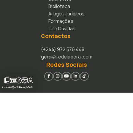
Biblioteca
Artigos Jurídicos
Formações
Tire Dúvidas
Contactos
(+244) 972 576 448
geral@redelaboral.com
Redes Sociais
Biblioteca
Artigos
Tire Dúvidas
Formações
Perfil
Rede Laboral 2026 -
Todos os Direitos Reservados.
Termos & Condições
Política De Privacidade