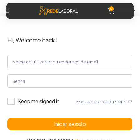
0
0,00
Kz
Hi, Welcome back!
Keep me signed in
Esqueceu-se da senha?
Iniciar sessão