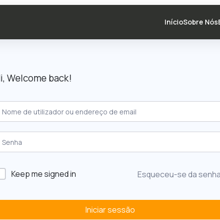
Início
Sobre Nós
i, Welcome back!
Keep me signed in
Esqueceu-se da senh
Iniciar sessão