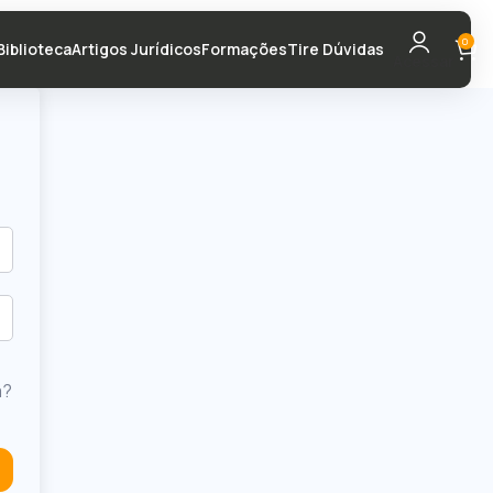
0
Biblioteca
Artigos Jurídicos
Formações
Tire Dúvidas
Acessar
a?