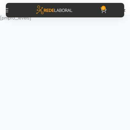
0
0,00
Kz
[pmpro_levels]