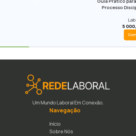
Guia Prático para
Processo Discip
Lab
5 000
Com
Um Mundo Laboral Em Conexão.
Navegação
Início
Sobre Nós