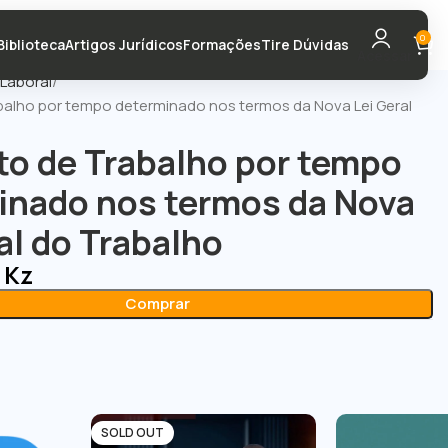
0
Biblioteca
Artigos Jurídicos
Formações
Tire Dúvidas
Acessar
Laboral
balho por tempo determinado nos termos da Nova Lei Geral
to de Trabalho por tempo
inado nos termos da Nova
al do Trabalho
0
Kz
Comprar
SOLD OUT