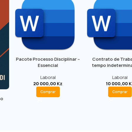
Pacote Processo Disciplinar –
Contrato de Traba
Essencial
tempo indetermin
termos da Nova Lei
Laboral
Laboral
Trabalho
20 000,00
Kz
10 000,00
K
Comprar
Comprar
so