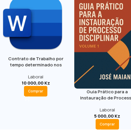
Contrato de Trabalho por
tempo determinado nos
termos da Nova Lei Geral do
Laboral
Trabalho
10 000,00
Kz
Guia Prático para a
Comprar
Instauração de Proces
Disciplinar – Volume 1
Laboral
5 000,00
Kz
Comprar