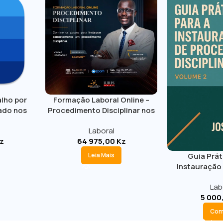
lho por
Formação Laboral Online –
ado nos
Procedimento Disciplinar nos
 Geral do
termos da LGT – 8 a 10 de
Laboral
Dezembro
z
64 975,00
Kz
Guia Prát
Leia Mais
Instauração
Disciplinar
Lab
5 000
Com