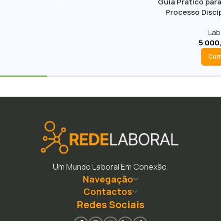
Guia Prático para
Processo Discip
Lab
5 000
Com
Um Mundo Laboral Em Conexão.
Navegação
Contactos
Redes Sociais