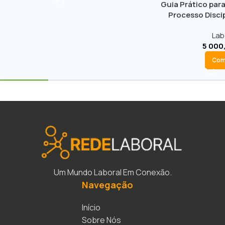
Guia Prático para
Processo Discip
Lab
5 000
Com
Um Mundo Laboral Em Conexão.
Navegação
Início
Sobre Nós