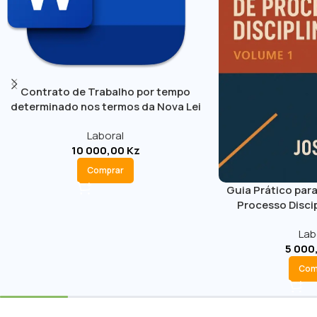
Contrato de Trabalho por tempo
determinado nos termos da Nova Lei
Geral do Trabalho
Laboral
10 000,00
Kz
Comprar
Guia Prático para
Processo Discip
Lab
5 000
Com