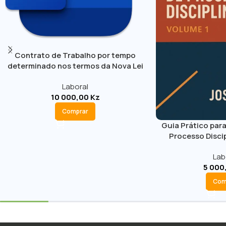
Contrato de Trabalho por tempo
determinado nos termos da Nova Lei
Geral do Trabalho
Laboral
10 000,00
Kz
Comprar
Guia Prático para
Processo Discip
Lab
5 000
Com