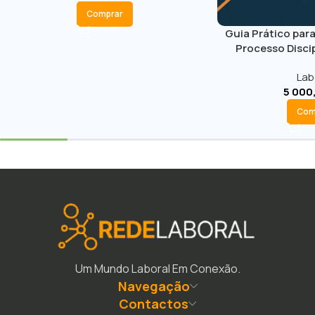
Comprar
Guia Prático para
Processo Discip
Lab
5 000
Com
Um Mundo Laboral Em Conexão.
Navegação
Contactos